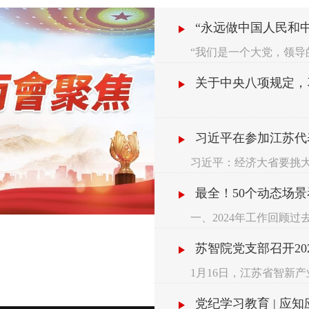
“永远做中国人民和中华民族
“我们是一个大党，领导
关于中央八项规定，
习近平在参加江苏代表团审
最全！50个动态场景
一、2024年工作回顾过
苏智院党支部召开20
1月16日，江苏省智新产
党纪学习教育 | 应知