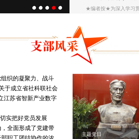
共产党成立104周年之际
挑大梁为全国发展大局作贡献
条件？
党组织的凝聚力、战斗
“关于成立省社科联社会
立江苏省智新产业数字
，切实把好党员发展
动，全面形成了党建带
主题党日
干部职工团结协作的浓