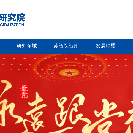
研究领域
苏智院智库
发展联盟