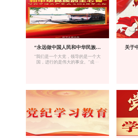
“永远做中国人民和中华民族的主心骨”——写在中国共产党成立104周年之际
“我们是一个大党，领导的是一个大
国，进行的是伟大的事业。”成···