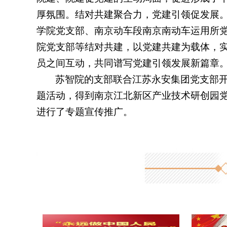
厚氛围。结对共建聚合力，党建引领促发展
学院党支部、南京动车段南京南动车运用所
院党支部等结对共建，以党建共建为载体，
员之间互动，共同谱写党建引领发展新篇章
苏智院的支部联合江苏永安集团党支部开
题活动，得到南京江北新区产业技术研创园
进行了专题宣传推广。