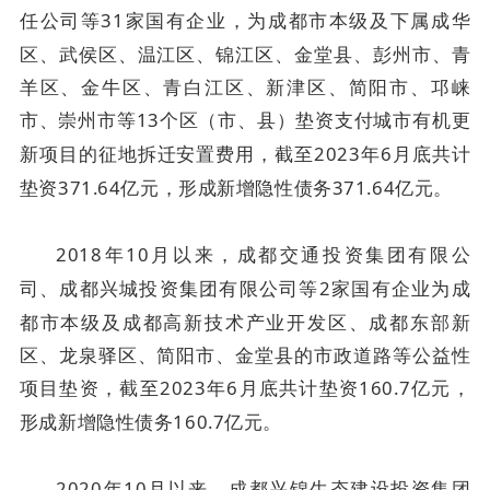
任公司等
31
家国有企业，为成都市本级及下属成华
区、武侯区、温江区、锦江区、金堂县、彭州市、青
羊区、金牛区、青白江区、新津区、简阳市、邛崃
市、崇州市等
13
个区（市、县）垫资支付城市有机更
新项目的征地拆迁安置费用，截至
2023
年
6
月底共计
垫资
371.64
亿元，形成新增隐性债务
371.64
亿元。
2018
年
10
月以来，成都交通投资集团有限公
司、成都兴城投资集团有限公司等
2
家国有企业为成
都市本级及成都高新技术产业开发区、成都东部新
区、龙泉驿区、简阳市、金堂县的市政道路等公益性
项目垫资，截至
2023
年
6
月底共计垫资
160.7
亿元，
形成新增隐性债务
160.7
亿元。
2020
年
10
月以来，成都兴锦生态建设投资集团