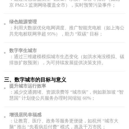
京 PM2.5 监测网络覆盖全市），实时预警污染事件；
绿色能源管理
：利用大数据优化电网调度、推广智能充电桩（如上海公
共充电桩联网率超 95%），助力 “双碳” 目标；
数字孪生城市
：通过三维建模模拟城市生态变化（如洪水淹没模拟、碳
排放扩散预测），为可持续发展提供决策支持。
三、数字城市的目标与意义
提升城市运行效率
：减少交通拥堵、资源浪费等 “城市病”，例如新加坡 “智
慧国” 计划使公共服务办理时间缩短 60%；
增强居民幸福感
：让教育、医疗、政务等服务更便捷，如杭州 “城市大
脑” 推出 “先看病后付费” 模式，惠及千万市民；