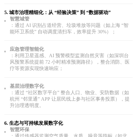
5.
城市治理精细化：从 “经验决策” 到 “数据驱动”
智慧城管
：通过 AI 识别占道经营、垃圾堆放等问题（如上海 “智
能环卫系统” 自动调度清扫车，效率提升 30%）；
应急管理智能化
：利用卫星遥感、AI 预警模型监测自然灾害（如深圳台
风预警系统提前 72 小时精准预测路径），整合消防、医
疗等资源实现快速响应；
基层治理数字化
：通过 “社区数字平台” 整合人口、物业、安防数据（如
杭州 “邻里通” APP 让居民线上参与社区事务投票），提
升治理透明度。
6.
生态与可持续发展数字化
智慧环保
：通过传感器监测空气质量、水质、噪音等指标（如北